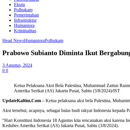
Ekuin
Polhukam
Pemerintahan
Infrastruktur
Humaniora
Kriminalitas
Head News
Humaniora
Polhukam
Prabowo Subianto Diminta Ikut Bergabung
3 Agustus, 2024
0
0
Ketua Pelaksana Aksi Bela Palestina, Muhammad Zaitun Rasmin
Amerika Serikat (AS) Jakarta Pusat, Sabtu (3/8/2024)/IST
UpdateKaltim.Com –
Ketua pelaksana aksi bela Palestina, Muhamma
Aksi tersebut, ucapnya, sebagai balas budi rakyat Indonesia kepada 
“Hari Konstitusi Indonesia 18 Agustus kita rencanakan aksi karena 
Kedubes Amerika Serikat (AS) Jakarta Pusat, Sabtu (3/8/2024).