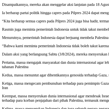
Disampaikannya, mereka akan menggelar aksi lanjutan pada 18 Agust
Ia berharap partai politik hingga capres pada Pilpres 2024 dapat mengik
“Kita berharap semua capres pada Pilpres 2024 juga bisa hadir, term
Rasmin juga meminta pemerintah Indonesia untuk tidak takut membela
Menurutnya, pemerintah Indonesia dapat berjuang membela Palestina b
“Bahwa kami meminta pemerintah Indonesia tidak boleh takut karena 
Dalam aksi yang berlangsung Sabtu (3/8/2024), mereka menyerukan 
Pertama, massa mengajak masyarakat dan dunia internasional agar leb
tahanan Palestina
Kedua, massa menuntut agar dihentikannya genosida terhadap Gaza, 
Ketiga, massa mengecam pembunuhan terhadap para pemimpin Gaza dan
Iran
Keempat, massa menyerukan dunia internasional agar mendesak Israe
terhadap para korban penjajahan dari pihak Palestina, termasuk men
Kelima, massa menyerukan Indonesia dan juga seluruh negara-negara