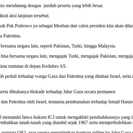
us mendatang dengan jumlah peserta yang lebih besar.
uti aksi lanjutan tersebut.
asuk Pak Prabowo ya sebagai Menhan dan calon presiden kita akan dilan
 Palestina.
ersama negara lain, seperti Pakistan, Turki, hingga Malaysia.
bisa bersama negara lain, mengajak Turki, mengajak Pakistan, mengaja
lima tuntutan di depan Kedubes AS.
ih peduli terhadap warga Gaza dan Palestina yang ditahan Israel, serta
serta dibukanya blokade terhadap Jalur Gaza secara permanen
 Palestina oleh Israel, terutama pembunuhan terhadap Ismail Haniyeh
l mematuhi fatwa hukum ICJ untuk mengakhiri pendudukannya yang ileg
gembalikan tanah-tanah yang diambil sejak 1967 serta memperbolehkan 
 anggota OKI, agar segera mengirimkan bantuan militer ke Jalur Gaza