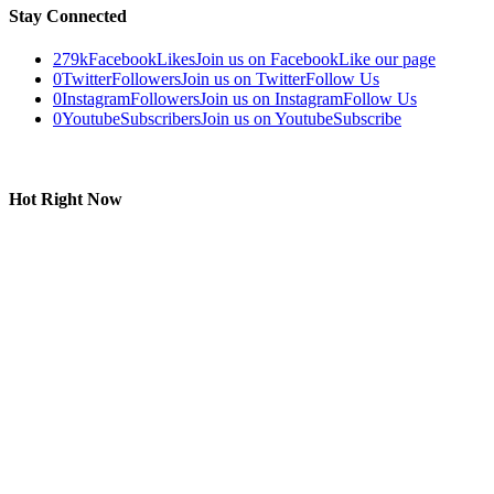
Stay Connected
279k
Facebook
Likes
Join us on Facebook
Like our page
0
Twitter
Followers
Join us on Twitter
Follow Us
0
Instagram
Followers
Join us on Instagram
Follow Us
0
Youtube
Subscribers
Join us on Youtube
Subscribe
Hot Right Now