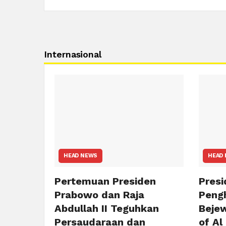
Internasional
HEAD NEWS
HEAD
Pertemuan Presiden
Pres
Prabowo dan Raja
Peng
Abdullah II Teguhkan
Beje
Persaudaraan dan
of Al