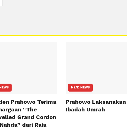
 NEWS
HEAD NEWS
iden Prabowo Terima
Prabowo Laksanakan
hargaan “The
Ibadah Umrah
welled Grand Cordon
 Nahda” dari Raja