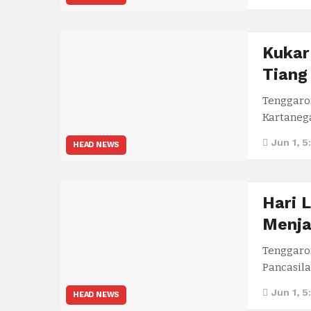
Kukar
Tiang
Tenggaro
Kartaneg
Jun 1, 5
HEAD NEWS
Hari 
Menja
Tenggaro
Pancasila
Jun 1, 
HEAD NEWS