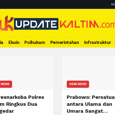
RE
ia
Ekuin
Polhukam
Pemerintahan
Infrastruktur
 NEWS
HEAD NEWS
resnarkoba Polres
Prabowo: Persatua
im Ringkus Dua
antara Ulama dan
gedar
Umara Sangat…