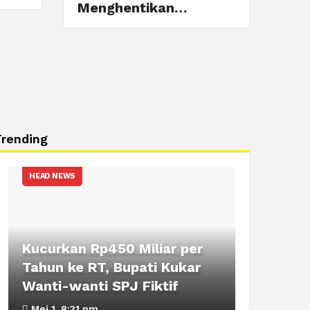
Menghentikan…
Trending
HEAD NEWS
Kucurkan Rp450 Miliar per
Tahun ke RT, Bupati Kukar
Wanti-wanti SPJ Fiktif
Mei 1, 8:31 pm