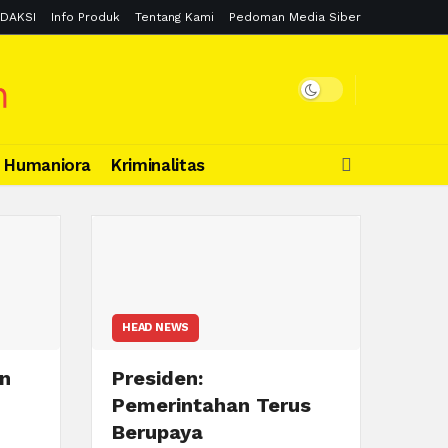
DAKSI
Info Produk
Tentang Kami
Pedoman Media Siber
Humaniora
Kriminalitas
HEAD NEWS
n
Presiden:
Pemerintahan Terus
Berupaya