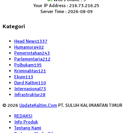
Your IP Address : 216.73.216.25
Server Time : 2026-08-09
Kategori
Head News
1337
Humaniora
402
Pemerintahan
243
Parlementaria
212
Polhukam
195
Kriminalitas
121
Ekuin
113
Dprd Kaltim
110
Internasional
73
Infrastruktur
28
© 2026
UpdateKaltim.Com
PT. SULUH KALIMANTAN TIMUR
REDAKSI
Info Produk
Tentang Kami