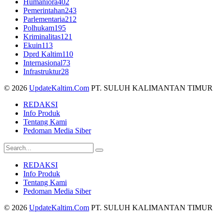
Humaniora
402
Pemerintahan
243
Parlementaria
212
Polhukam
195
Kriminalitas
121
Ekuin
113
Dprd Kaltim
110
Internasional
73
Infrastruktur
28
© 2026
UpdateKaltim.Com
PT. SULUH KALIMANTAN TIMUR
REDAKSI
Info Produk
Tentang Kami
Pedoman Media Siber
REDAKSI
Info Produk
Tentang Kami
Pedoman Media Siber
© 2026
UpdateKaltim.Com
PT. SULUH KALIMANTAN TIMUR