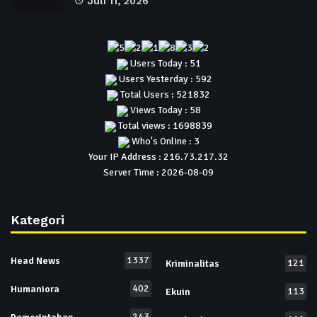
Juli 11, 2026
Users Today : 51
Users Yesterday : 592
Total Users : 521832
Views Today : 58
Total views : 1698839
Who's Online : 3
Your IP Address : 216.73.217.32
Server Time : 2026-08-09
Kategori
1337
Head News
121
Kriminalitas
402
Humaniora
113
Ekuin
243