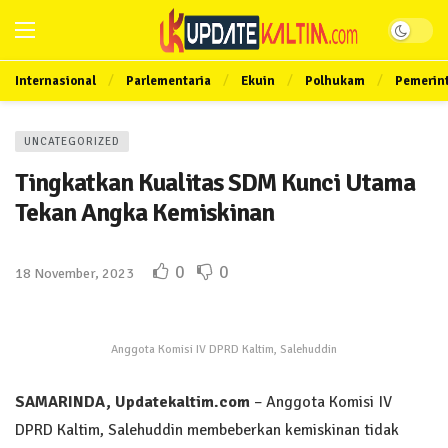
Internasional
Parlementaria
Ekuin
Polhukam
Pemerin
UNCATEGORIZED
Tingkatkan Kualitas SDM Kunci Utama
Tekan Angka Kemiskinan
0
0
18 November, 2023
Anggota Komisi IV DPRD Kaltim, Salehuddin
SAMARINDA, Updatekaltim.com
– Anggota Komisi IV
DPRD Kaltim, Salehuddin membeberkan kemiskinan tidak