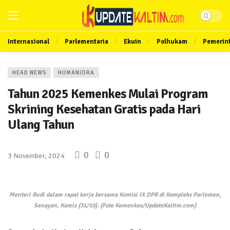
Internasional
Parlementaria
Ekuin
Polhukam
Pemerin
HEAD NEWS
HUMANIORA
Tahun 2025 Kemenkes Mulai Program
Skrining Kesehatan Gratis pada Hari
Ulang Tahun
0
0
3 November, 2024
Menteri Budi dalam rapat kerja bersama Komisi IX DPR di Kompleks Parlemen,
Senayan, Kamis (31/10). (Foto Kemenkes/UpdateKaltim.com)