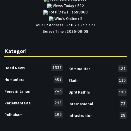
Views Today : 522
Total views : 1698068
Who's Online : 5
Your IP Address : 216.73.217.177
Server Time : 2026-08-08
Kategori
1337
Head News
121
Kriminalitas
402
Humaniora
113
Ekuin
243
Pemerintahan
110
Dprd Kaltim
212
Parlementaria
73
Internasional
195
Polhukam
28
Infrastruktur