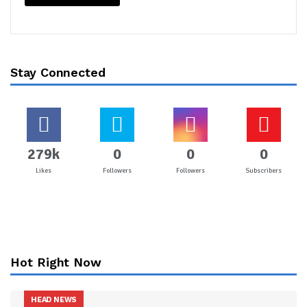
Stay Connected
279k
0
0
0
Likes
Followers
Followers
Subscribers
Hot Right Now
HEAD NEWS