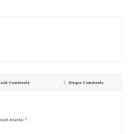
book Comments
Disqus Comments
*
wajib ditandai