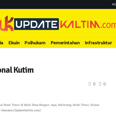
RE
ia
Ekuin
Polhukam
Pemerintahan
Infrastruktur
onal Kutim
0
0
nal Kutai Timur di Balai Desa Bangun Jaya, Kaliorang, Kutai Timur, Selasa
ok Hamdani/UpdateKaltim.com)