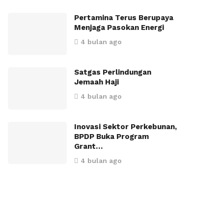
Pertamina Terus Berupaya
Menjaga Pasokan Energi
4 bulan ago
Satgas Perlindungan
Jemaah Haji
4 bulan ago
Inovasi Sektor Perkebunan,
BPDP Buka Program
Grant…
4 bulan ago