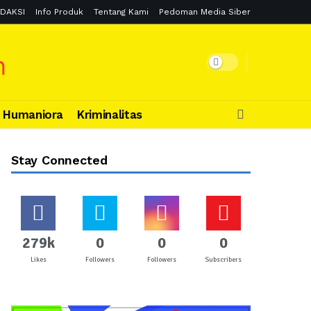
DAKSI
Info Produk
Tentang Kami
Pedoman Media Siber
Humaniora
Kriminalitas
Stay Connected
279k
0
0
0
Likes
Followers
Followers
Subscribers