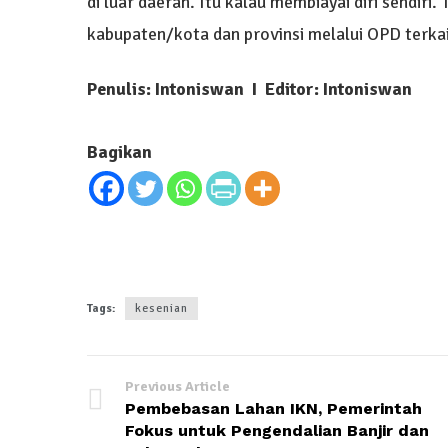
di luar daerah. Itu kalau membiayai diri sendiri
kabupaten/kota dan provinsi melalui OPD terka
Penulis: Intoniswan I Editor: Intoniswan
Bagikan
Tags:
kesenian
Previous Article
Pembebasan Lahan IKN, Pemerintah
Fokus untuk Pengendalian Banjir dan