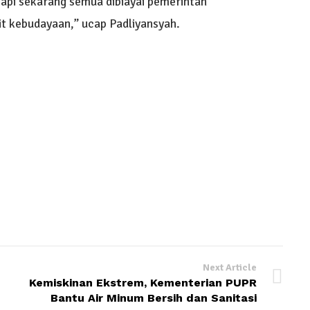
. Tapi sekarang semua dibiayai pemerintah
it kebudayaan,” ucap Padliyansyah.
Next Article
Kemiskinan Ekstrem, Kementerian PUPR
Bantu Air Minum Bersih dan Sanitasi