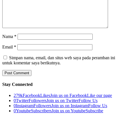
Nama
*
Email
*
Simpan nama, email, dan situs web saya pada peramban ini
untuk komentar saya berikutnya.
Stay Connected
279k
Facebook
Likes
Join us on Facebook
Like our page
0
Twitter
Followers
Join us on Twitter
Follow Us
0
Instagram
Followers
Join us on Instagram
Follow Us
0
Youtube
Subscribers
Join us on Youtube
Subscribe