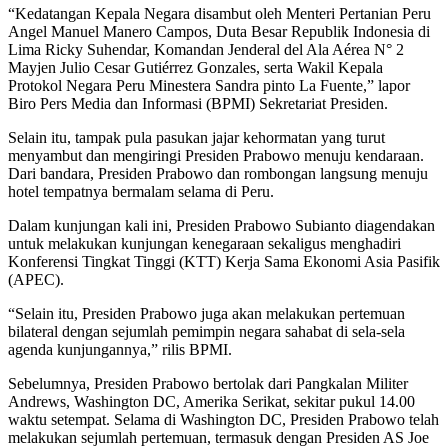
“Kedatangan Kepala Negara disambut oleh Menteri Pertanian Peru
Angel Manuel Manero Campos, Duta Besar Republik Indonesia di
Lima Ricky Suhendar, Komandan Jenderal del Ala Aérea N° 2
Mayjen Julio Cesar Gutiérrez Gonzales, serta Wakil Kepala
Protokol Negara Peru Minestera Sandra pinto La Fuente,” lapor
Biro Pers Media dan Informasi (BPMI) Sekretariat Presiden.
Selain itu, tampak pula pasukan jajar kehormatan yang turut
menyambut dan mengiringi Presiden Prabowo menuju kendaraan.
Dari bandara, Presiden Prabowo dan rombongan langsung menuju
hotel tempatnya bermalam selama di Peru.
Dalam kunjungan kali ini, Presiden Prabowo Subianto diagendakan
untuk melakukan kunjungan kenegaraan sekaligus menghadiri
Konferensi Tingkat Tinggi (KTT) Kerja Sama Ekonomi Asia Pasifik
(APEC).
“Selain itu, Presiden Prabowo juga akan melakukan pertemuan
bilateral dengan sejumlah pemimpin negara sahabat di sela-sela
agenda kunjungannya,” rilis BPMI.
Sebelumnya, Presiden Prabowo bertolak dari Pangkalan Militer
Andrews, Washington DC, Amerika Serikat, sekitar pukul 14.00
waktu setempat. Selama di Washington DC, Presiden Prabowo telah
melakukan sejumlah pertemuan, termasuk dengan Presiden AS Joe