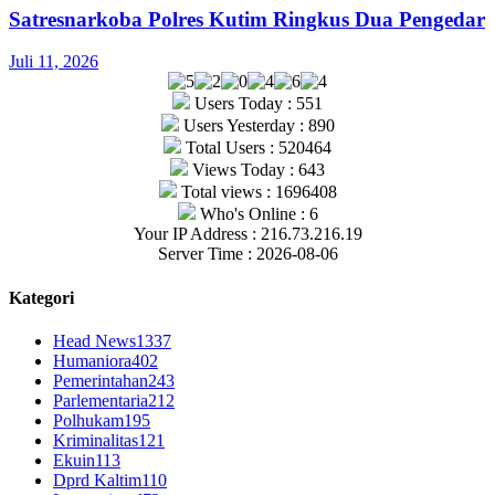
Satresnarkoba Polres Kutim Ringkus Dua Pengedar
Juli 11, 2026
Users Today : 551
Users Yesterday : 890
Total Users : 520464
Views Today : 643
Total views : 1696408
Who's Online : 6
Your IP Address : 216.73.216.19
Server Time : 2026-08-06
Kategori
Head News
1337
Humaniora
402
Pemerintahan
243
Parlementaria
212
Polhukam
195
Kriminalitas
121
Ekuin
113
Dprd Kaltim
110