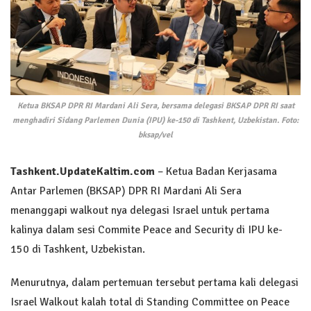
Ketua BKSAP DPR RI Mardani Ali Sera, bersama delegasi BKSAP DPR RI saat
menghadiri Sidang Parlemen Dunia (IPU) ke-150 di Tashkent, Uzbekistan. Foto:
bksap/vel
Tashkent
.UpdateKaltim.com
– Ketua Badan Kerjasama
Antar Parlemen (BKSAP) DPR RI Mardani Ali Sera
menanggapi walkout nya delegasi Israel untuk pertama
kalinya dalam sesi Commite Peace and Security di IPU ke-
150 di Tashkent, Uzbekistan.
Menurutnya, dalam pertemuan tersebut pertama kali delegasi
Israel Walkout kalah total di Standing Committee on Peace