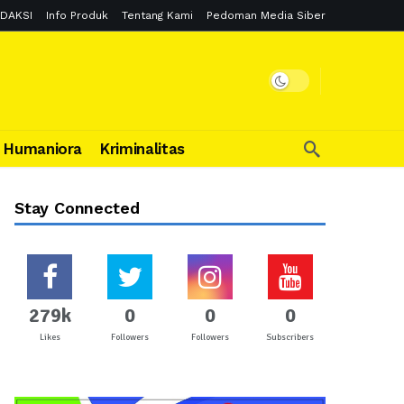
DAKSI
Info Produk
Tentang Kami
Pedoman Media Siber
Humaniora
Kriminalitas
Stay Connected
279k
0
0
0
Likes
Followers
Followers
Subscribers