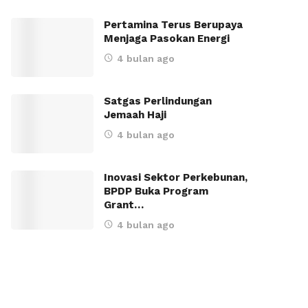
Pertamina Terus Berupaya
Menjaga Pasokan Energi
4 bulan ago
Satgas Perlindungan
Jemaah Haji
4 bulan ago
Inovasi Sektor Perkebunan,
BPDP Buka Program
Grant…
4 bulan ago