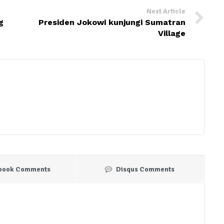
Next Article
g
Presiden Jokowi kunjungi Sumatran
Village
book Comments
Disqus Comments