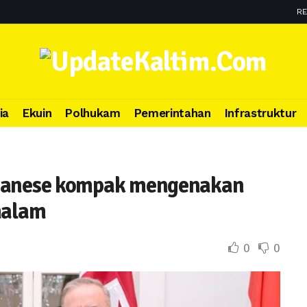
RE
ia
Ekuin
Polhukam
Pemerintahan
Infrastruktur
lbanese kompak mengenakan
malam
0
0