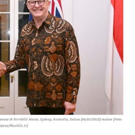
e di Kirribilli House, Sydney, Australia, Selasa (04/07/2023) malam (Foto:
tpres/Muchlis Jr)