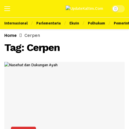
Internasional
Parlementaria
Ekuin
Polhukam
Pemerin
Home
Cerpen
Tag:
Cerpen