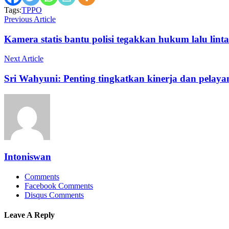
Tags:
TPPO
Previous Article
Kamera statis bantu polisi tegakkan hukum lalu linta
Next Article
Sri Wahyuni: Penting tingkatkan kinerja dan pelaya
Intoniswan
Comments
Facebook Comments
Disqus Comments
Leave A Reply