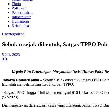
Ekuin
Polhukam
Pemerintahan
Infrastruktur
Humaniora
Kriminalitas
Uncategorized
Sebulan sejak dibentuk, Satgas TPPO Polr
5 Juli, 2023
0
0
Kepala Biro Penerangan Masyarakat Divisi Humas Polri, B
Jakarta
.UpdateKaltim
– Sebulan sejak dibentuk, Satgas TPPO Polr
lalu telah menyelamatkan 1.982 korban TPPO.
“Satgas TPPO hingga 4 Juli telah menangani 616 LP kasus TPPO de
(5/7/2023).
Dia mengatakan, dari ratusan kasus yang ditangani, Satgas TPPO Bar