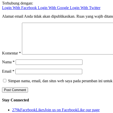
Terhubung dengan:
Login With Facebook
Login With Google
Login With Twitter
Alamat email Anda tidak akan dipublikasikan.
Ruas yang wajib ditan
Komentar
*
Nama
*
Email
*
Simpan nama, email, dan situs web saya pada peramban ini untuk
Stay Connected
279k
Facebook
Likes
Join us on Facebook
Like our page