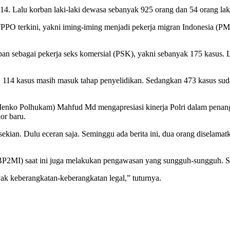
. Lalu korban laki-laki dewasa sebanyak 925 orang dan 54 orang laki
PO terkini, yakni iming-iming menjadi pekerja migran Indonesia (PM
an sebagai pekerja seks komersial (PSK), yakni sebanyak 175 kasus. 
 114 kasus masih masuk tahap penyelidikan. Sedangkan 473 kasus sud
enko Polhukam) Mahfud Md mengapresiasi kinerja Polri dalam penan
or baru.
sekian. Dulu eceran saja. Seminggu ada berita ini, dua orang diselamatk
BP2MI) saat ini juga melakukan pengawasan yang sungguh-sungguh. 
keberangkatan-keberangkatan legal,” tuturnya.