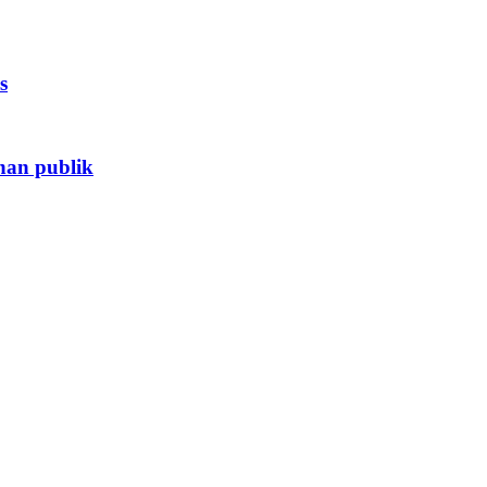
s
nan publik