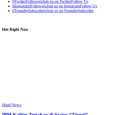
0
Twitter
Followers
Join us on Twitter
Follow Us
0
Instagram
Followers
Join us on Instagram
Follow Us
0
Youtube
Subscribers
Join us on Youtube
Subscribe
Hot Right Now
Head News
IPM Kaltim Tertahan di Status “Tinggi”