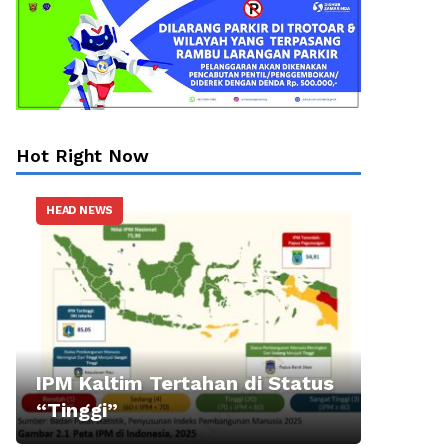
Hot Right Now
HEAD NEWS
IPM Kaltim Tertahan di Status
“Tinggi”