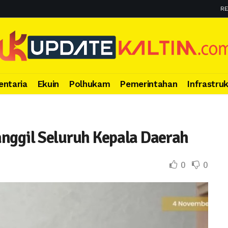
RE
entaria
Ekuin
Polhukam
Pemerintahan
Infrastru
nggil Seluruh Kepala Daerah
0
0