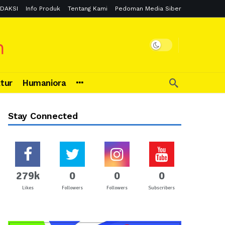
DAKSI
Info Produk
Tentang Kami
Pedoman Media Siber
ktur
Humaniora
Stay Connected
279k
0
0
0
Likes
Followers
Followers
Subscribers