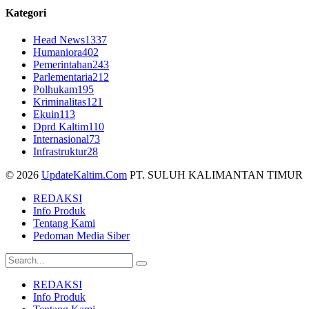
Kategori
Head News
1337
Humaniora
402
Pemerintahan
243
Parlementaria
212
Polhukam
195
Kriminalitas
121
Ekuin
113
Dprd Kaltim
110
Internasional
73
Infrastruktur
28
© 2026
UpdateKaltim.Com
PT. SULUH KALIMANTAN TIMUR
REDAKSI
Info Produk
Tentang Kami
Pedoman Media Siber
REDAKSI
Info Produk