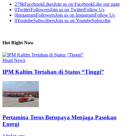
279k
Facebook
Likes
Join us on Facebook
Like our page
0
Twitter
Followers
Join us on Twitter
Follow Us
0
Instagram
Followers
Join us on Instagram
Follow Us
0
Youtube
Subscribers
Join us on Youtube
Subscribe
Hot Right Now
Head News
IPM Kaltim Tertahan di Status “Tinggi”
Pertamina Terus Berupaya Menjaga Pasokan
Energi
4 bulan ago