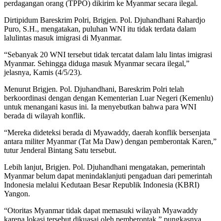
perdagangan orang (TPPO) dikirim ke Myanmar secara ilegal.
Dirtipidum Bareskrim Polri, Brigjen. Pol. Djuhandhani Rahardjo
Puro, S.H., mengatakan, puluhan WNI itu tidak terdata dalam
lalulintas masuk imigrasi di Myanmar.
“Sebanyak 20 WNI tersebut tidak tercatat dalam lalu lintas imigrasi
Myanmar. Sehingga diduga masuk Myanmar secara ilegal,”
jelasnya, Kamis (4/5/23).
Menurut Brigjen. Pol. Djuhandhani, Bareskrim Polri telah
berkoordinasi dengan dengan Kementerian Luar Negeri (Kemenlu)
untuk menangani kasus ini. Ia menyebutkan bahwa para WNI
berada di wilayah konflik.
“Mereka dideteksi berada di Myawaddy, daerah konflik bersenjata
antara militer Myanmar (Tat Ma Daw) dengan pemberontak Karen,”
tutur Jenderal Bintang Satu tersebut.
Lebih lanjut, Brigjen. Pol. Djuhandhani mengatakan, pemerintah
Myanmar belum dapat menindaklanjuti pengaduan dari pemerintah
Indonesia melalui Kedutaan Besar Republik Indonesia (KBRI)
Yangon.
“Otoritas Myanmar tidak dapat memasuki wilayah Myawaddy
karena lokasi tersebut dikuasai oleh pemberontak,” pungkasnya.