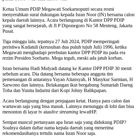
Ketua Umum PDIP Megawati Soekarnoputri secara resmi
menyerahkan surat dukungan kepada Isran Noor (IN) bersama calon
kepala daerah lainnya. Acara berlangsung di Kantor DPP PDIP
yang sangat bersejarah, di Jl P Diponegoro No 58 Menteng, Jakarta
Pusat.
Tiga minggu lalu, tepatnya 27 Juli 2024, PDIP memperingati
peristiwa Kudatuli (kerusuhan dua puluh tujuh Juli) 1996, ketika
Megawati menghadapi perebutan kantor DPP PDIP itu pada era
rezim Presiden Soeharto. Mega teguh, meski ada jatuh korban.
Isran bersama Hadi Mulyadi datang ke Kantor DPP PDIP 30 menit
sebelum acara. Dia datang bersama beberapa anggota tim
pemenangan di antaranya Yayan Aliansyah, H Masykur Sarmian, H
Sarwono dan lainnya. Belakangan ikut bergabung Sumariah Daeng
Toba dan Yunita Indarini dari Kopi Johny Balikpapan.
Acara berlangsung dengan penjagaan ketat. Hanya para calon dan
wartawan saja yang bisa masuk. Lainnya menunggu di lobi dan bisa
menonton di layar tv atau
live streaming
lewatHP.
Sempat muncul pertanyaan apa Isran saja yang didukung PDIP?
Soalnya dalam daftar nama kepala daerah yang menerima
rekomendasihanya tertulis nama Isran Noor saja.