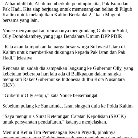
“Alhamdulillah, Allah memberkahi pemimpin kita, Pak Isran dan
Pak Hadi. Kita siap berjuang untuk memenangkan beliau di Pilgub
Kaltim untuk melanjutkan Kaltim Berdaulat 2,” kata Mugeni
bersama yang lain.
Youce menyampaikan rencananya mengundang Gubernur Sulut,
Olly Dondokambey, yang juga Bendahara Umum DPP PDIP.
“Kita akan kumpulkan keluarga besar warga Sulawesi Utara di
Kaltim untuk memberikan dukungan kepada Pak Isran dan Pak
Hadi,” jelasnya.
Rencana ini sudah dia sampaikan langsung ke Gubernur Olly, yang
kebetulan beberapa hari lalu ada di Balikpapan dalam rangka
mengikuti Raker Gubernur se-Indonesia di Ibu Kota Nusantara
(IKN).
“Gubernur Olly setuju,” kata Youce bersemangat.
Sebelum pulang ke Samarinda, Isran singgah dulu ke Polda Kaltim.
“Saya mengurus Surat Keterangan Catatan Kepolisian (SKCK)
untuk persyaratan pendaftaran,” katanya menjelaskan.
Menurut Ketua Tim Pemenangan Iswan Priyadi, pihaknya
mengundang warga Kaltim termasuk para pendukung dan relawan