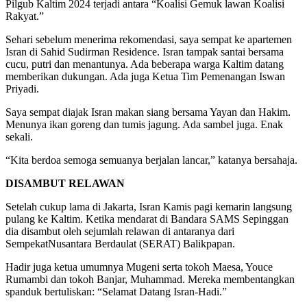
Pilgub Kaltim 2024 terjadi antara “Koalisi Gemuk lawan Koalisi
Rakyat.”
Sehari sebelum menerima rekomendasi, saya sempat ke apartemen
Isran di Sahid Sudirman Residence. Isran tampak santai bersama
cucu, putri dan menantunya. Ada beberapa warga Kaltim datang
memberikan dukungan. Ada juga Ketua Tim Pemenangan Iswan
Priyadi.
Saya sempat diajak Isran makan siang bersama Yayan dan Hakim.
Menunya ikan goreng dan tumis jagung. Ada sambel juga. Enak
sekali.
“Kita berdoa semoga semuanya berjalan lancar,” katanya bersahaja.
DISAMBUT RELAWAN
Setelah cukup lama di Jakarta, Isran Kamis pagi kemarin langsung
pulang ke Kaltim. Ketika mendarat di Bandara SAMS Sepinggan
dia disambut oleh sejumlah relawan di antaranya dari
SempekatNusantara Berdaulat (SERAT) Balikpapan.
Hadir juga ketua umumnya Mugeni serta tokoh Maesa, Youce
Rumambi dan tokoh Banjar, Muhammad. Mereka membentangkan
spanduk bertuliskan: “Selamat Datang Isran-Hadi.”