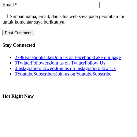
Email
*
Simpan nama, email, dan situs web saya pada peramban ini
untuk komentar saya berikutnya.
Stay Connected
279k
Facebook
Likes
Join us on Facebook
Like our page
0
Twitter
Followers
Join us on Twitter
Follow Us
0
Instagram
Followers
Join us on Instagram
Follow Us
0
Youtube
Subscribers
Join us on Youtube
Subscribe
Hot Right Now