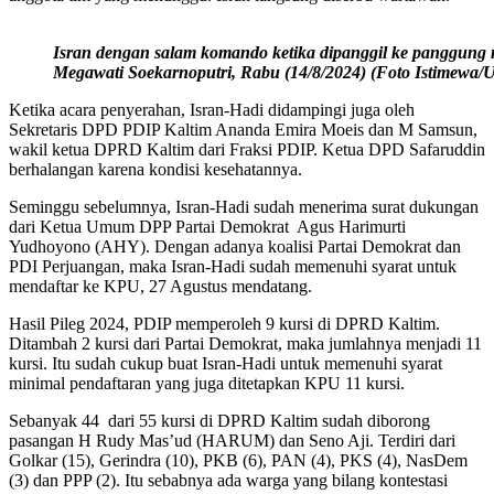
Isran dengan salam komando ketika dipanggil ke panggun
Megawati Soekarnoputri, Rabu (14/8/2024) (Foto Istimewa/
Ketika acara penyerahan, Isran-Hadi didampingi juga oleh
Sekretaris DPD PDIP Kaltim Ananda Emira Moeis dan M Samsun,
wakil ketua DPRD Kaltim dari Fraksi PDIP. Ketua DPD Safaruddin
berhalangan karena kondisi kesehatannya.
Seminggu sebelumnya, Isran-Hadi sudah menerima surat dukungan
dari Ketua Umum DPP Partai Demokrat Agus Harimurti
Yudhoyono (AHY). Dengan adanya koalisi Partai Demokrat dan
PDI Perjuangan, maka Isran-Hadi sudah memenuhi syarat untuk
mendaftar ke KPU, 27 Agustus mendatang.
Hasil Pileg 2024, PDIP memperoleh 9 kursi di DPRD Kaltim.
Ditambah 2 kursi dari Partai Demokrat, maka jumlahnya menjadi 11
kursi. Itu sudah cukup buat Isran-Hadi untuk memenuhi syarat
minimal pendaftaran yang juga ditetapkan KPU 11 kursi.
Sebanyak 44 dari 55 kursi di DPRD Kaltim sudah diborong
pasangan H Rudy Mas’ud (HARUM) dan Seno Aji. Terdiri dari
Golkar (15), Gerindra (10), PKB (6), PAN (4), PKS (4), NasDem
(3) dan PPP (2). Itu sebabnya ada warga yang bilang kontestasi