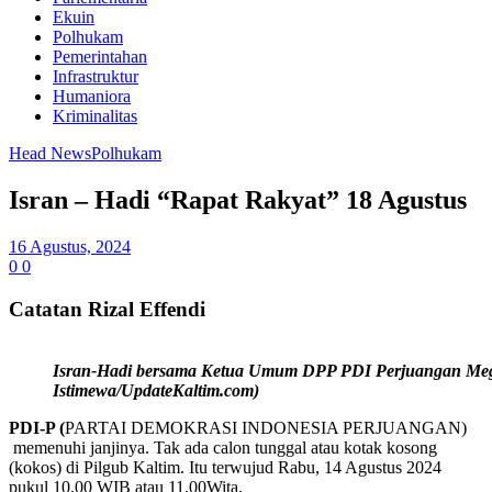
Ekuin
Polhukam
Pemerintahan
Infrastruktur
Humaniora
Kriminalitas
Head News
Polhukam
Isran – Hadi “Rapat Rakyat” 18 Agustus
16 Agustus, 2024
0
0
Catatan Rizal Effendi
Isran-Hadi bersama Ketua Umum DPP PDI Perjuangan Megaw
Istimewa/UpdateKaltim.com)
PDI-P (
PARTAI DEMOKRASI INDONESIA PERJUANGAN)
memenuhi janjinya. Tak ada calon tunggal atau kotak kosong
(kokos) di Pilgub Kaltim. Itu terwujud Rabu, 14 Agustus 2024
pukul 10.00 WIB atau 11.00Wita.