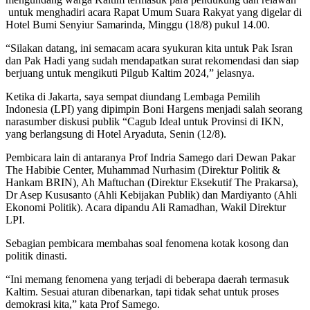
untuk menghadiri acara Rapat Umum Suara Rakyat yang digelar di
Hotel Bumi Senyiur Samarinda, Minggu (18/8) pukul 14.00.
“Silakan datang, ini semacam acara syukuran kita untuk Pak Isran
dan Pak Hadi yang sudah mendapatkan surat rekomendasi dan siap
berjuang untuk mengikuti Pilgub Kaltim 2024,” jelasnya.
Ketika di Jakarta, saya sempat diundang Lembaga Pemilih
Indonesia (LPI) yang dipimpin Boni Hargens menjadi salah seorang
narasumber diskusi publik “Cagub Ideal untuk Provinsi di IKN,
yang berlangsung di Hotel Aryaduta, Senin (12/8).
Pembicara lain di antaranya Prof Indria Samego dari Dewan Pakar
The Habibie Center, Muhammad Nurhasim (Direktur Politik &
Hankam BRIN), Ah Maftuchan (Direktur Eksekutif The Prakarsa),
Dr Asep Kususanto (Ahli Kebijakan Publik) dan Mardiyanto (Ahli
Ekonomi Politik). Acara dipandu Ali Ramadhan, Wakil Direktur
LPI.
Sebagian pembicara membahas soal fenomena kotak kosong dan
politik dinasti.
“Ini memang fenomena yang terjadi di beberapa daerah termasuk
Kaltim. Sesuai aturan dibenarkan, tapi tidak sehat untuk proses
demokrasi kita,” kata Prof Samego.