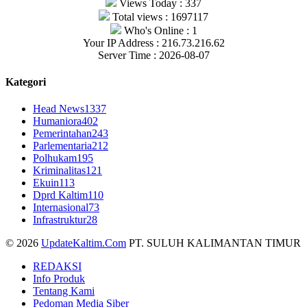
Views Today : 337
Total views : 1697117
Who's Online : 1
Your IP Address : 216.73.216.62
Server Time : 2026-08-07
Kategori
Head News
1337
Humaniora
402
Pemerintahan
243
Parlementaria
212
Polhukam
195
Kriminalitas
121
Ekuin
113
Dprd Kaltim
110
Internasional
73
Infrastruktur
28
© 2026
UpdateKaltim.Com
PT. SULUH KALIMANTAN TIMUR
REDAKSI
Info Produk
Tentang Kami
Pedoman Media Siber