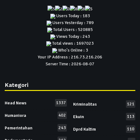
Users Today : 183
Users Yesterday : 789
Total Users : 520885
Views Today : 243
Total views : 1697023
Who's Online : 3
Your IP Address : 216.73.216.206
Server Time : 2026-08-07
Kategori
1337
Head News
121
Kriminalitas
402
Humaniora
113
Ekuin
243
Pemerintahan
110
Dprd Kaltim