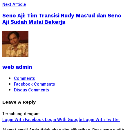
Next Article
Seno Aji: Tim Transisi Rudy Mas’ud dan Seno
Aji Sudah Mulai Bekerja
web admin
Comments
Facebook Comments
Disqus Comments
Leave A Reply
Terhubung dengan:
Login With Facebook
Login With Google
Login With Twitter
Alamat email Anda tidak akan dipublikasikan.
Ruas yang wajib