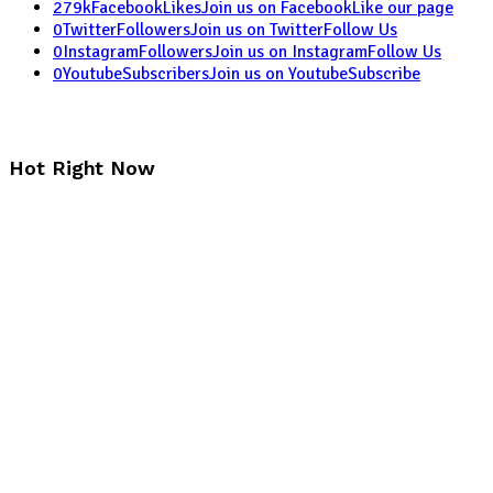
279k
Facebook
Likes
Join us on Facebook
Like our page
0
Twitter
Followers
Join us on Twitter
Follow Us
0
Instagram
Followers
Join us on Instagram
Follow Us
0
Youtube
Subscribers
Join us on Youtube
Subscribe
Hot Right Now