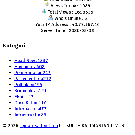
Views Today : 1089
Total views : 1698635
Who's Online : 6
Your IP Address : 40.77.167.16
Server Time : 2026-08-08
Kategori
Head News
1337
Humaniora
402
Pemerintahan
243
Parlementaria
212
Polhukam
195
Kriminalitas
121
Ekuin
113
Dprd Kaltim
110
Internasional
73
Infrastruktur
28
© 2026
UpdateKaltim.Com
PT. SULUH KALIMANTAN TIMUR