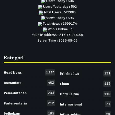
Users Today : 304
Users Yesterday : 592
Total Users : 522085
Views Today : 393
Total views : 1699174
Who's Online : 3
Your IP Address : 216.73.216.48
Server Time : 2026-08-09
Kategori
1337
Head News
121
Kriminalitas
402
Humaniora
113
Ekuin
243
Pemerintahan
110
Dprd Kaltim
212
Parlementaria
73
Internasional
195
Polhukam
28
Infrastruktur