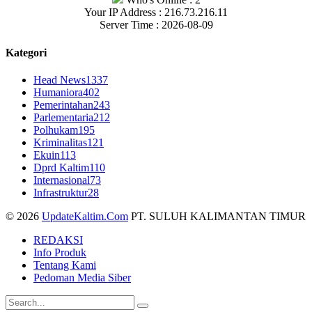
Your IP Address : 216.73.216.11
Server Time : 2026-08-09
Kategori
Head News
1337
Humaniora
402
Pemerintahan
243
Parlementaria
212
Polhukam
195
Kriminalitas
121
Ekuin
113
Dprd Kaltim
110
Internasional
73
Infrastruktur
28
© 2026
UpdateKaltim.Com
PT. SULUH KALIMANTAN TIMUR
REDAKSI
Info Produk
Tentang Kami
Pedoman Media Siber