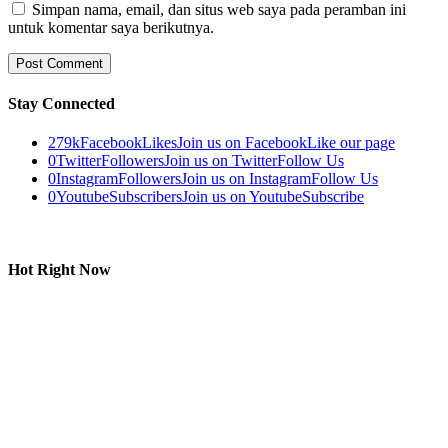
Simpan nama, email, dan situs web saya pada peramban ini
untuk komentar saya berikutnya.
Stay Connected
279k
Facebook
Likes
Join us on Facebook
Like our page
0
Twitter
Followers
Join us on Twitter
Follow Us
0
Instagram
Followers
Join us on Instagram
Follow Us
0
Youtube
Subscribers
Join us on Youtube
Subscribe
Hot Right Now