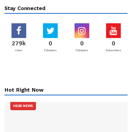
Stay Connected
279k
0
0
0
Likes
Followers
Followers
Subscribers
Hot Right Now
HEAD NEWS