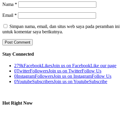
Nama
*
Email
*
Simpan nama, email, dan situs web saya pada peramban ini
untuk komentar saya berikutnya.
Stay Connected
279k
Facebook
Likes
Join us on Facebook
Like our page
0
Twitter
Followers
Join us on Twitter
Follow Us
0
Instagram
Followers
Join us on Instagram
Follow Us
0
Youtube
Subscribers
Join us on Youtube
Subscribe
Hot Right Now