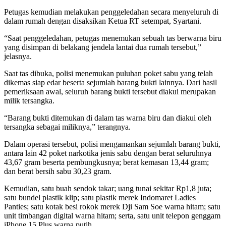
Petugas kemudian melakukan penggeledahan secara menyeluruh di
dalam rumah dengan disaksikan Ketua RT setempat, Syartani.
“Saat penggeledahan, petugas menemukan sebuah tas berwarna biru
yang disimpan di belakang jendela lantai dua rumah tersebut,”
jelasnya.
Saat tas dibuka, polisi menemukan puluhan poket sabu yang telah
dikemas siap edar beserta sejumlah barang bukti lainnya. Dari hasil
pemeriksaan awal, seluruh barang bukti tersebut diakui merupakan
milik tersangka.
“Barang bukti ditemukan di dalam tas warna biru dan diakui oleh
tersangka sebagai miliknya,” terangnya.
Dalam operasi tersebut, polisi mengamankan sejumlah barang bukti,
antara lain 42 poket narkotika jenis sabu dengan berat seluruhnya
43,67 gram beserta pembungkusnya; berat kemasan 13,44 gram;
dan berat bersih sabu 30,23 gram.
Kemudian, satu buah sendok takar; uang tunai sekitar Rp1,8 juta;
satu bundel plastik klip; satu plastik merek Indomaret Ladies
Panties; satu kotak besi rokok merek Dji Sam Soe warna hitam; satu
unit timbangan digital warna hitam; serta, satu unit telepon genggam
iPhone 15 Plus warna putih.