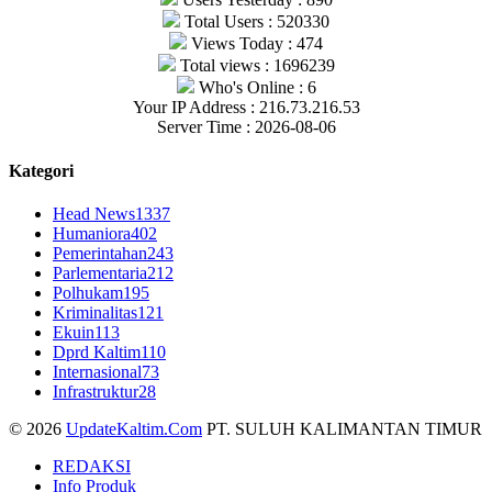
Total Users : 520330
Views Today : 474
Total views : 1696239
Who's Online : 6
Your IP Address : 216.73.216.53
Server Time : 2026-08-06
Kategori
Head News
1337
Humaniora
402
Pemerintahan
243
Parlementaria
212
Polhukam
195
Kriminalitas
121
Ekuin
113
Dprd Kaltim
110
Internasional
73
Infrastruktur
28
© 2026
UpdateKaltim.Com
PT. SULUH KALIMANTAN TIMUR
REDAKSI
Info Produk