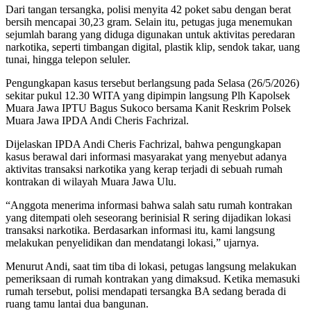
Dari tangan tersangka, polisi menyita 42 poket sabu dengan berat
bersih mencapai 30,23 gram. Selain itu, petugas juga menemukan
sejumlah barang yang diduga digunakan untuk aktivitas peredaran
narkotika, seperti timbangan digital, plastik klip, sendok takar, uang
tunai, hingga telepon seluler.
Pengungkapan kasus tersebut berlangsung pada Selasa (26/5/2026)
sekitar pukul 12.30 WITA yang dipimpin langsung Plh Kapolsek
Muara Jawa IPTU Bagus Sukoco bersama Kanit Reskrim Polsek
Muara Jawa IPDA Andi Cheris Fachrizal.
Dijelaskan IPDA Andi Cheris Fachrizal, bahwa pengungkapan
kasus berawal dari informasi masyarakat yang menyebut adanya
aktivitas transaksi narkotika yang kerap terjadi di sebuah rumah
kontrakan di wilayah Muara Jawa Ulu.
“Anggota menerima informasi bahwa salah satu rumah kontrakan
yang ditempati oleh seseorang berinisial R sering dijadikan lokasi
transaksi narkotika. Berdasarkan informasi itu, kami langsung
melakukan penyelidikan dan mendatangi lokasi,” ujarnya.
Menurut Andi, saat tim tiba di lokasi, petugas langsung melakukan
pemeriksaan di rumah kontrakan yang dimaksud. Ketika memasuki
rumah tersebut, polisi mendapati tersangka BA sedang berada di
ruang tamu lantai dua bangunan.