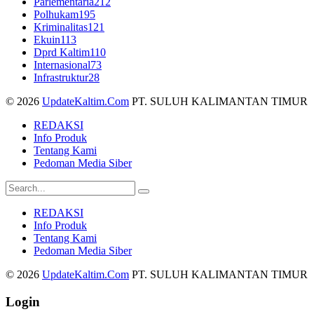
Parlementaria
212
Polhukam
195
Kriminalitas
121
Ekuin
113
Dprd Kaltim
110
Internasional
73
Infrastruktur
28
© 2026
UpdateKaltim.Com
PT. SULUH KALIMANTAN TIMUR
REDAKSI
Info Produk
Tentang Kami
Pedoman Media Siber
REDAKSI
Info Produk
Tentang Kami
Pedoman Media Siber
© 2026
UpdateKaltim.Com
PT. SULUH KALIMANTAN TIMUR
Login