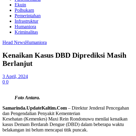
Ekuin
Polhukam
Pemerintahan
Infrastruktur
Humaniora
Kriminalitas
Head News
Humaniora
Kenaikan Kasus DBD Diprediksi Masih
Berlanjut
3 April, 2024
0
0
Foto Antara.
Samarinda.UpdateKaltim.Com
– Direktur Jenderal Pencegahan
dan Pengendalian Penyakit Kementerian
Kesehatan (Kemenkes) Maxi Rein Rondonuwu menilai kenaikan
kasus Demam Berdarah Dengue (DBD) dalam beberapa waktu
belakangan ini belum mencapai titik puncak.