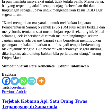
Ia pun meminta masyarakat untuk tidak terlalu panik. Menurutnya,
hal yang terpenting adalah tetap menjaga kebersihan diri dan
lingkungan sebagai upaya untuk mengendalikan kasus DBD agar
segera turun.
“Kami mengimbau masyarakat untuk melakukan kegiatan
Pemberantasan Sarang Nyamuk (PSN) 3M Plus secara berkala dan
menyeluruh, terutama saat musim hujan seperti sekarang ini. Mulai
sekarang, cek kebersihan di rumah maupun lingkungan sekitar.
Jangan sampai ada barang-barang yang berpotensi menimbulkan
genangan air, kalau dibiarkan nanti bisa jadi tempat berkembang
biak nyamuk dengue. Bila menemukan sebaiknya segera dikuras,
dikeringkan, atau ditutup bahkan bila perlu didaur ulang,” terang
Dirjen Maxi.
Sumber: Siaran Pers Kemenkes | Editor: Intoniswan
Bagikan
Tags:
Kesehatan
Previous Article
Terjebak Kobaran Api, Satu Orang Tewas
Terpanggang di Samarinda