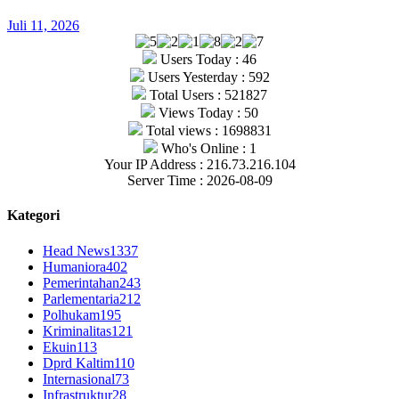
Juli 11, 2026
Users Today : 46
Users Yesterday : 592
Total Users : 521827
Views Today : 50
Total views : 1698831
Who's Online : 1
Your IP Address : 216.73.216.104
Server Time : 2026-08-09
Kategori
Head News
1337
Humaniora
402
Pemerintahan
243
Parlementaria
212
Polhukam
195
Kriminalitas
121
Ekuin
113
Dprd Kaltim
110
Internasional
73
Infrastruktur
28