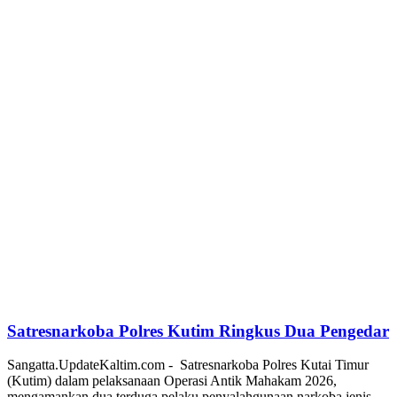
Satresnarkoba Polres Kutim Ringkus Dua Pengedar
Sangatta.UpdateKaltim.com - Satresnarkoba Polres Kutai Timur
(Kutim) dalam pelaksanaan Operasi Antik Mahakam 2026,
mengamankan dua terduga pelaku penyalahgunaan narkoba jenis