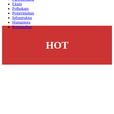
Ekuin
Polhukam
Pemerintahan
Infrastruktur
Humaniora
Kriminalitas
HOT