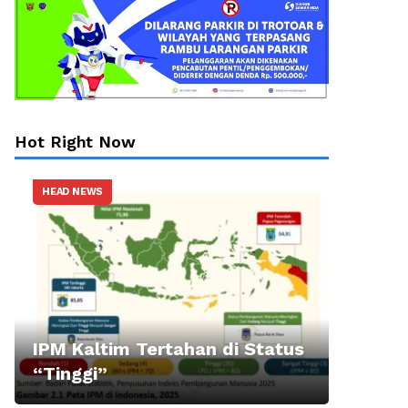
Hot Right Now
HEAD NEWS
IPM Kaltim Tertahan di Status
“Tinggi”