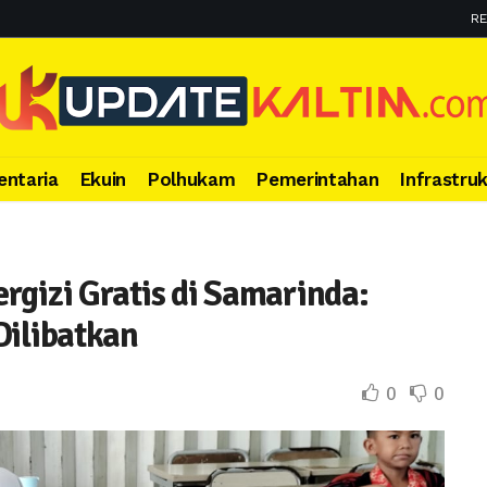
RE
entaria
Ekuin
Polhukam
Pemerintahan
Infrastru
rgizi Gratis di Samarinda:
Dilibatkan
0
0