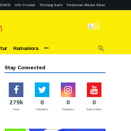
DAKSI
Info Produk
Tentang Kami
Pedoman Media Siber
ktur
Humaniora
Stay Connected
279k
0
0
0
Likes
Followers
Followers
Subscribers