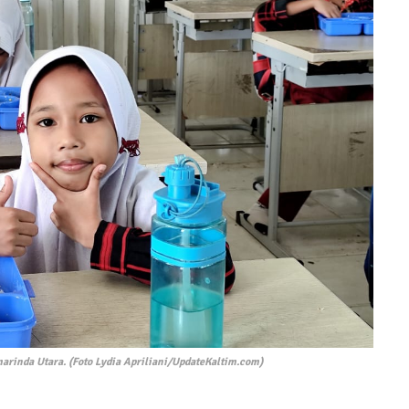
arinda Utara. (Foto Lydia Apriliani/UpdateKaltim.com)