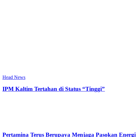
Head News
IPM Kaltim Tertahan di Status “Tinggi”
Pertamina Terus Berupaya Menjaga Pasokan Energi