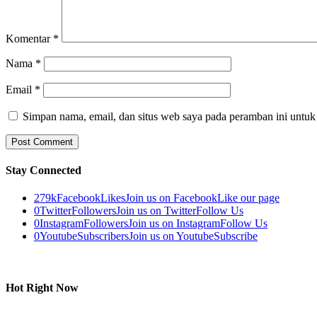
Komentar
*
Nama
*
Email
*
Simpan nama, email, dan situs web saya pada peramban ini untuk
Stay Connected
279k
Facebook
Likes
Join us on Facebook
Like our page
0
Twitter
Followers
Join us on Twitter
Follow Us
0
Instagram
Followers
Join us on Instagram
Follow Us
0
Youtube
Subscribers
Join us on Youtube
Subscribe
Hot Right Now