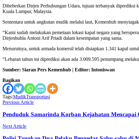
Dibeberkan Dirjen Perhubungan Udara, tujuan terbanyak diprediksi 
Kuala Lumpur, Malaysia.
Sementara untuk angkutan mudik melalui laut, Kemenhub menyiagak
“Kami sudah melakukan pemetaan lokasi kapal negara yang beroperasi 
Dirjenhubla Antoni Arif Priadi dalam kesempatan yang sama.
Menurutnya, untuk armada komersil telah disiapkan 1.341 kapal un
“Lebaran tahun ini diprediksi akan ada 3.009.595 penumpang melaku
Sumber: Siaran Pers Kemenhub | Editor: Intoniswan
Bagikan
Tags:
Mudik
Transportasi
Previous Article
Penduduk Samarinda Korban Kejahatan Mencapai 0
Next Article
Polisi Tangkap Dua Pelaku Pengedar Sabu-sabu di