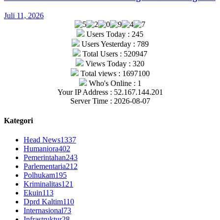
Juli 11, 2026
Users Today : 245
Users Yesterday : 789
Total Users : 520947
Views Today : 320
Total views : 1697100
Who's Online : 1
Your IP Address : 52.167.144.201
Server Time : 2026-08-07
Kategori
Head News
1337
Humaniora
402
Pemerintahan
243
Parlementaria
212
Polhukam
195
Kriminalitas
121
Ekuin
113
Dprd Kaltim
110
Internasional
73
Infrastruktur
28