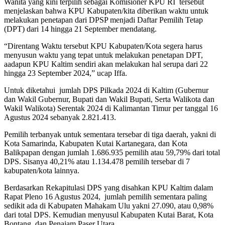
Wanita yang kini terpilih sebagai Komisioner KPU RI tersebut
menjelaskan bahwa KPU Kabupaten/kita diberikan waktu untuk
melakukan penetapan dari DPSP menjadi Daftar Pemilih Tetap
(DPT) dari 14 hingga 21 September mendatang.
“Direntang Waktu tersebut KPU Kabupaten/Kota segera harus
menyusun waktu yang tepat untuk melakukan penetapan DPT,
aadapun KPU Kaltim sendiri akan melakukan hal serupa dari 22
hingga 23 September 2024,” ucap Iffa.
Untuk diketahui jumlah DPS Pilkada 2024 di Kaltim (Gubernur
dan Wakil Gubernur, Bupati dan Wakil Bupati, Serta Walikota dan
Wakil Walikota) Serentak 2024 di Kalimantan Timur per tanggal 16
Agustus 2024 sebanyak 2.821.413.
Pemilih terbanyak untuk sementara tersebar di tiga daerah, yakni di
Kota Samarinda, Kabupaten Kutai Kartanegara, dan Kota
Balikpapan dengan jumlah 1.686.935 pemilih atau 59,79% dari total
DPS. Sisanya 40,21% atau 1.134.478 pemilih tersebar di 7
kabupaten/kota lainnya.
Berdasarkan Rekapitulasi DPS yang disahkan KPU Kaltim dalam
Rapat Pleno 16 Agustus 2024, jumlah pemilih sementara paling
sedikit ada di Kabupaten Mahakam Ulu yakni 27.090, atau 0,98%
dari total DPS. Kemudian menyusul Kabupaten Kutai Barat, Kota
Bontang, dan Penajam Paser Utara.