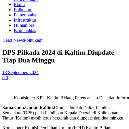
Ekuin
Polhukam
Pemerintahan
Infrastruktur
Humaniora
Kriminalitas
Head News
Polhukam
DPS Pilkada 2024 di Kaltim Diupdate
Tiap Dua Minggu
13 September, 2024
0
0
Komisioner KPU Kaltim Bidang Perencanaan Data dan Informa
S
amarinda.UpdateKaltim.Com
– Jumlah Daftar Pemilih
Sementara (DPS) pada Pemilihan Kepala Daerah di Kalimantan
Timur (Kaltim) masih terus bergerak dan diupdate tiap dua minggu.
Komisioner Komisi Pemilihan Umum (KPU) Kaltim Bidang