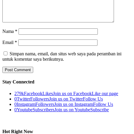
Nama
*
Email
*
Simpan nama, email, dan situs web saya pada peramban ini
untuk komentar saya berikutnya.
Stay Connected
279k
Facebook
Likes
Join us on Facebook
Like our page
0
Twitter
Followers
Join us on Twitter
Follow Us
0
Instagram
Followers
Join us on Instagram
Follow Us
0
Youtube
Subscribers
Join us on Youtube
Subscribe
Hot Right Now