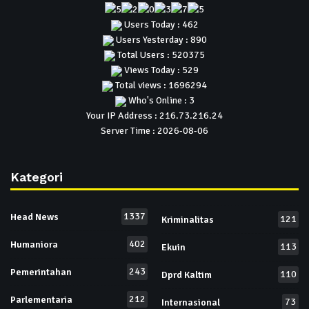
Users Today : 462
Users Yesterday : 890
Total Users : 520375
Views Today : 529
Total views : 1696294
Who's Online : 3
Your IP Address : 216.73.216.24
Server Time : 2026-08-06
Kategori
1337
Head News
121
Kriminalitas
402
Humaniora
113
Ekuin
243
Pemerintahan
110
Dprd Kaltim
212
Parlementaria
73
Internasional