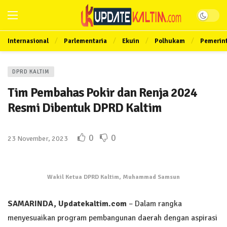
Internasional
Parlementaria
Ekuin
Polhukam
Pemerin
DPRD KALTIM
Tim Pembahas Pokir dan Renja 2024
Resmi Dibentuk DPRD Kaltim
0
0
23 November, 2023
Wakil Ketua DPRD Kaltim, Muhammad Samsun
SAMARINDA, Updatekaltim.com
– Dalam rangka
menyesuaikan program pembangunan daerah dengan aspirasi