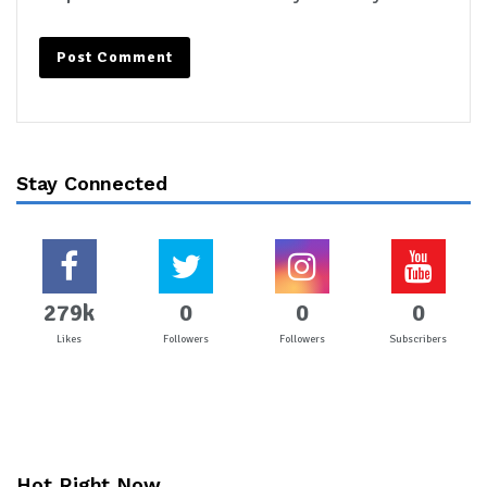
Stay Connected
279k
0
0
0
Likes
Followers
Followers
Subscribers
Hot Right Now