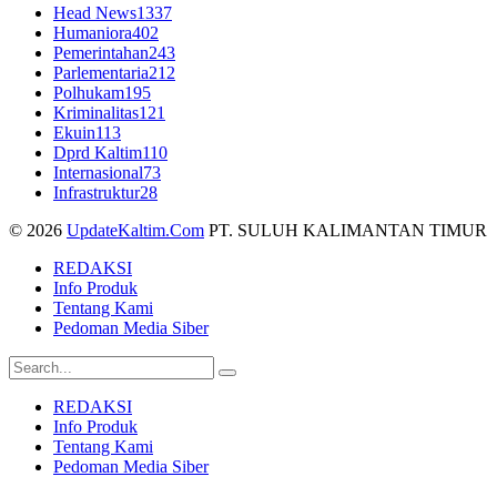
Head News
1337
Humaniora
402
Pemerintahan
243
Parlementaria
212
Polhukam
195
Kriminalitas
121
Ekuin
113
Dprd Kaltim
110
Internasional
73
Infrastruktur
28
© 2026
UpdateKaltim.Com
PT. SULUH KALIMANTAN TIMUR
REDAKSI
Info Produk
Tentang Kami
Pedoman Media Siber
REDAKSI
Info Produk
Tentang Kami
Pedoman Media Siber