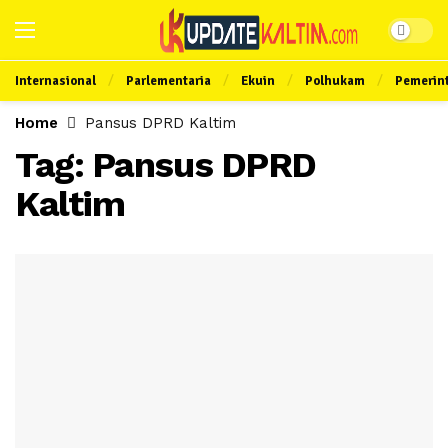
Internasional
Parlementaria
Ekuin
Polhukam
Pemerin
Home
Pansus DPRD Kaltim
Tag:
Pansus DPRD
Kaltim