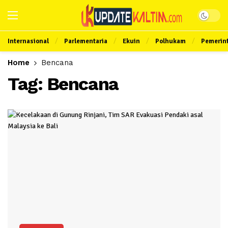
Internasional
Parlementaria
Ekuin
Polhukam
Pemerin
Home
Bencana
Tag:
Bencana