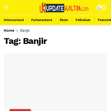
Internasional
Parlementaria
Ekuin
Polhukam
Pemerin
Home
Banjir
Tag:
Banjir