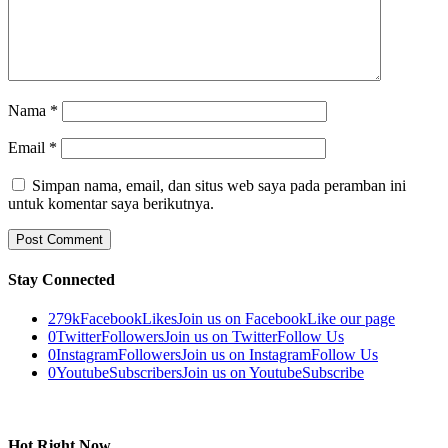
Nama
*
Email
*
Simpan nama, email, dan situs web saya pada peramban ini
untuk komentar saya berikutnya.
Stay Connected
279k
Facebook
Likes
Join us on Facebook
Like our page
0
Twitter
Followers
Join us on Twitter
Follow Us
0
Instagram
Followers
Join us on Instagram
Follow Us
0
Youtube
Subscribers
Join us on Youtube
Subscribe
Hot Right Now