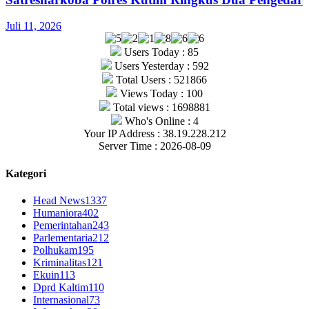
Juli 11, 2026
Users Today : 85
Users Yesterday : 592
Total Users : 521866
Views Today : 100
Total views : 1698881
Who's Online : 4
Your IP Address : 38.19.228.212
Server Time : 2026-08-09
Kategori
Head News
1337
Humaniora
402
Pemerintahan
243
Parlementaria
212
Polhukam
195
Kriminalitas
121
Ekuin
113
Dprd Kaltim
110
Internasional
73