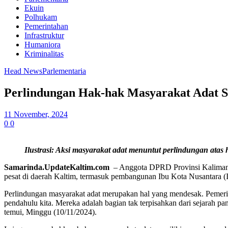
Ekuin
Polhukam
Pemerintahan
Infrastruktur
Humaniora
Kriminalitas
Head News
Parlementaria
Perlindungan Hak-hak Masyarakat Adat S
11 November, 2024
0
0
Ilustrasi: Aksi masyarakat adat menuntut perlindungan at
Samarinda
.UpdateKaltim.com
– Anggota DPRD Provinsi Kalimanta
pesat di daerah Kaltim, termasuk pembangunan Ibu Kota Nusantara 
Perlindungan masyarakat adat merupakan hal yang mendesak. Pemerin
pendahulu kita. Mereka adalah bagian tak terpisahkan dari sejarah 
temui, Minggu (10/11/2024).