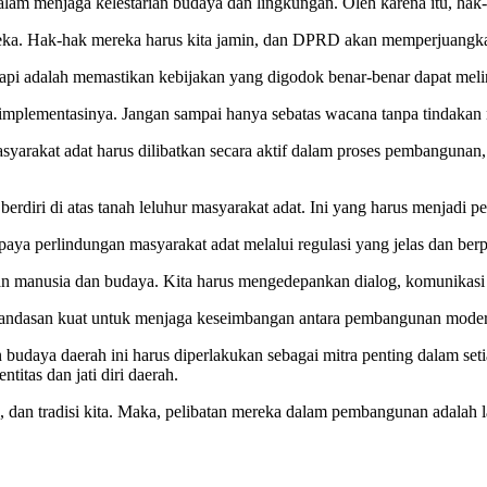
am menjaga kelestarian budaya dan lingkungan. Oleh karena itu, hak-
ereka. Hak-hak mereka harus kita jamin, dan DPRD akan memperjuangkan
pi adalah memastikan kebijakan yang digodok benar-benar dapat melind
lah implementasinya. Jangan sampai hanya sebatas wacana tanpa tindakan 
akat adat harus dilibatkan secara aktif dalam proses pembangunan,
berdiri di atas tanah leluhur masyarakat adat. Ini yang harus menjadi p
a perlindungan masyarakat adat melalui regulasi yang jelas dan ber
n manusia dan budaya. Kita harus mengedepankan dialog, komunikasi y
andasan kuat untuk menjaga keseimbangan antara pembangunan modern da
udaya daerah ini harus diperlakukan sebagai mitra penting dalam setia
itas dan jati diri daerah.
, dan tradisi kita. Maka, pelibatan mereka dalam pembangunan adalah 