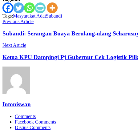
Tags:
Masyarakat Adat
Subandi
Previous Article
Subandi: Serangan Buaya Berulang-ulang Seharusny
Next Article
Ketua KPU Dampingi Pj Gubernur Cek Logistik Pilk
Intoniswan
Comments
Facebook Comments
Disqus Comments