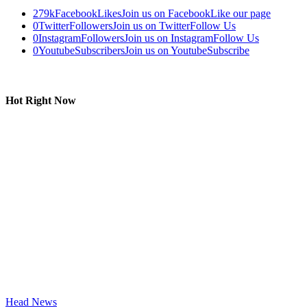
279k
Facebook
Likes
Join us on Facebook
Like our page
0
Twitter
Followers
Join us on Twitter
Follow Us
0
Instagram
Followers
Join us on Instagram
Follow Us
0
Youtube
Subscribers
Join us on Youtube
Subscribe
Hot Right Now
Head News