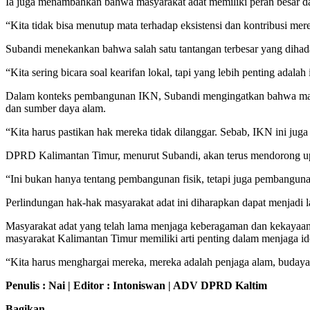
Ia juga menambahkan bahwa masyarakat adat memiliki peran besar dal
“Kita tidak bisa menutup mata terhadap eksistensi dan kontribusi m
Subandi menekankan bahwa salah satu tantangan terbesar yang dihada
“Kita sering bicara soal kearifan lokal, tapi yang lebih penting ada
Dalam konteks pembangunan IKN, Subandi mengingatkan bahwa masyar
dan sumber daya alam.
“Kita harus pastikan hak mereka tidak dilanggar. Sebab, IKN ini juga 
DPRD Kalimantan Timur, menurut Subandi, akan terus mendorong upay
“Ini bukan hanya tentang pembangunan fisik, tetapi juga pembanguna
Perlindungan hak-hak masyarakat adat ini diharapkan dapat menjadi l
Masyarakat adat yang telah lama menjaga keberagaman dan kekayaan b
masyarakat Kalimantan Timur memiliki arti penting dalam menjaga ident
“Kita harus menghargai mereka, mereka adalah penjaga alam, budaya
Penulis : Nai | Editor : Intoniswan | ADV DPRD Kaltim
Bagikan