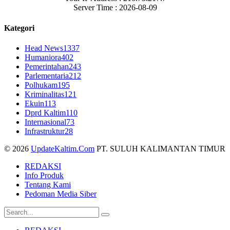
Server Time : 2026-08-09
Kategori
Head News
1337
Humaniora
402
Pemerintahan
243
Parlementaria
212
Polhukam
195
Kriminalitas
121
Ekuin
113
Dprd Kaltim
110
Internasional
73
Infrastruktur
28
© 2026
UpdateKaltim.Com
PT. SULUH KALIMANTAN TIMUR
REDAKSI
Info Produk
Tentang Kami
Pedoman Media Siber