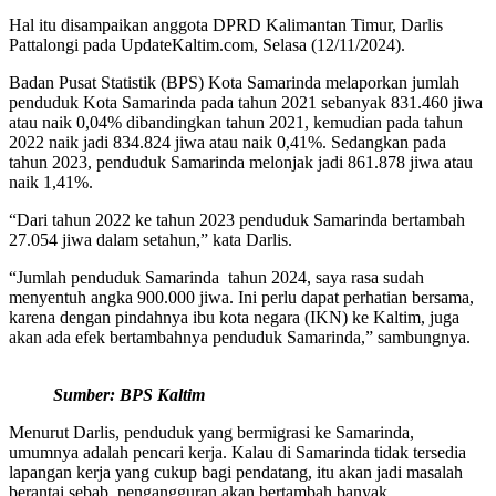
Hal itu disampaikan anggota DPRD Kalimantan Timur, Darlis
Pattalongi pada UpdateKaltim.com, Selasa (12/11/2024).
Badan Pusat Statistik (BPS) Kota Samarinda melaporkan jumlah
penduduk Kota Samarinda pada tahun 2021 sebanyak 831.460 jiwa
atau naik 0,04% dibandingkan tahun 2021, kemudian pada tahun
2022 naik jadi 834.824 jiwa atau naik 0,41%. Sedangkan pada
tahun 2023, penduduk Samarinda melonjak jadi 861.878 jiwa atau
naik 1,41%.
“Dari tahun 2022 ke tahun 2023 penduduk Samarinda bertambah
27.054 jiwa dalam setahun,” kata Darlis.
“Jumlah penduduk Samarinda tahun 2024, saya rasa sudah
menyentuh angka 900.000 jiwa. Ini perlu dapat perhatian bersama,
karena dengan pindahnya ibu kota negara (IKN) ke Kaltim, juga
akan ada efek bertambahnya penduduk Samarinda,” sambungnya.
Sumber: BPS Kaltim
Menurut Darlis, penduduk yang bermigrasi ke Samarinda,
umumnya adalah pencari kerja. Kalau di Samarinda tidak tersedia
lapangan kerja yang cukup bagi pendatang, itu akan jadi masalah
berantai sebab, pengangguran akan bertambah banyak.