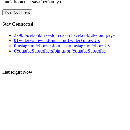
untuk komentar saya berikutnya.
Stay Connected
279k
Facebook
Likes
Join us on Facebook
Like our page
0
Twitter
Followers
Join us on Twitter
Follow Us
0
Instagram
Followers
Join us on Instagram
Follow Us
0
Youtube
Subscribers
Join us on Youtube
Subscribe
Hot Right Now