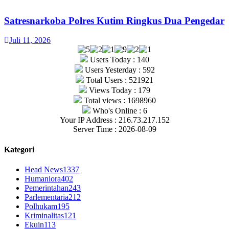
Satresnarkoba Polres Kutim Ringkus Dua Pengedar
Juli 11, 2026
Users Today : 140
Users Yesterday : 592
Total Users : 521921
Views Today : 179
Total views : 1698960
Who's Online : 6
Your IP Address : 216.73.217.152
Server Time : 2026-08-09
Kategori
Head News
1337
Humaniora
402
Pemerintahan
243
Parlementaria
212
Polhukam
195
Kriminalitas
121
Ekuin
113