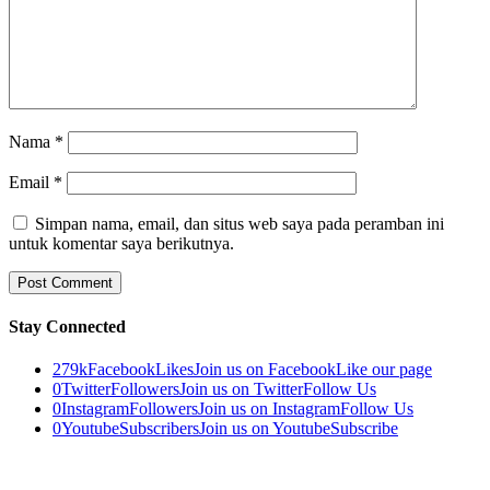
Nama
*
Email
*
Simpan nama, email, dan situs web saya pada peramban ini
untuk komentar saya berikutnya.
Stay Connected
279k
Facebook
Likes
Join us on Facebook
Like our page
0
Twitter
Followers
Join us on Twitter
Follow Us
0
Instagram
Followers
Join us on Instagram
Follow Us
0
Youtube
Subscribers
Join us on Youtube
Subscribe