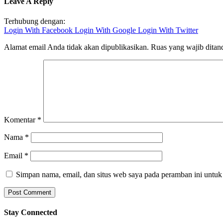
Leave A Reply
Terhubung dengan:
Login With Facebook
Login With Google
Login With Twitter
Alamat email Anda tidak akan dipublikasikan.
Ruas yang wajib ditan
Komentar
*
Nama
*
Email
*
Simpan nama, email, dan situs web saya pada peramban ini untuk
Stay Connected