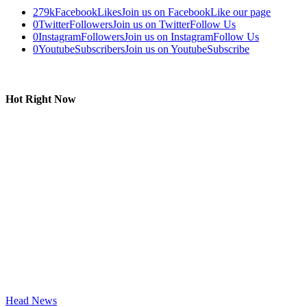
279k
Facebook
Likes
Join us on Facebook
Like our page
0
Twitter
Followers
Join us on Twitter
Follow Us
0
Instagram
Followers
Join us on Instagram
Follow Us
0
Youtube
Subscribers
Join us on Youtube
Subscribe
Hot Right Now
Head News