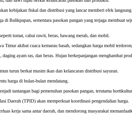
m, dan sawi hijau berkat kelancaran pasokan dan produksi.
an kebijakan fiskal dan distribusi yang lancar memberi efek langsung
rga di Balikpapan, sementara pasokan pangan yang terjaga membuat se
eperti tomat, cabai rawit, beras, bawang merah, dan mobil.
wa Timur akibat cuaca kemarau basah, sedangkan harga mobil terdorong 
ka, daging ayam ras, dan beras. Hujan berkepanjangan menghambat prod
imun turun berkat musim ikan dan kelancaran distribusi sayuran.
entu harga di bulan-bulan mendatang.
 menjadi tantangan bagi pemenuhan pasokan pangan, terutama hortikultur
lasi Daerah (TPID) akan memperkuat koordinasi pengendalian harga.
erluas kerja sama antar daerah, dan mendorong masyarakat memanfaat