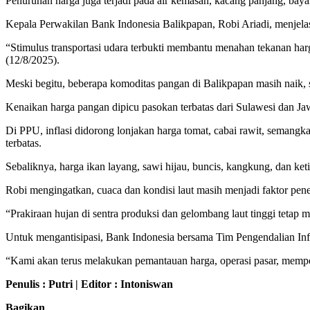
Penurunan harga juga terjadi pada air kemasan, kacang panjang, baya
Kepala Perwakilan Bank Indonesia Balikpapan, Robi Ariadi, menjelask
“Stimulus transportasi udara terbukti membantu menahan tekanan ha
(12/8/2025).
Meski begitu, beberapa komoditas pangan di Balikpapan masih naik, s
Kenaikan harga pangan dipicu pasokan terbatas dari Sulawesi dan Ja
Di PPU, inflasi didorong lonjakan harga tomat, cabai rawit, semang
terbatas.
Sebaliknya, harga ikan layang, sawi hijau, buncis, kangkung, dan ket
Robi mengingatkan, cuaca dan kondisi laut masih menjadi faktor pen
“Prakiraan hujan di sentra produksi dan gelombang laut tinggi tetap
Untuk mengantisipasi, Bank Indonesia bersama Tim Pengendalian Inf
“Kami akan terus melakukan pemantauan harga, operasi pasar, memp
Penulis : Putri | Editor : Intoniswan
Bagikan