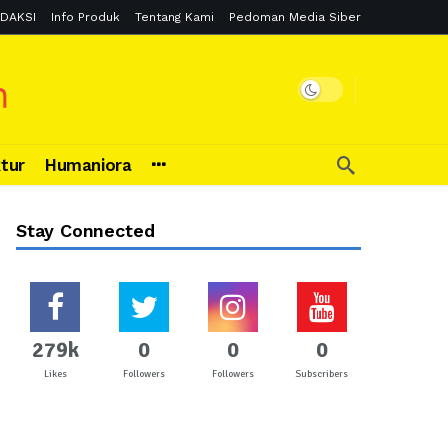
DAKSI
Info Produk
Tentang Kami
Pedoman Media Siber
ktur
Humaniora
Stay Connected
279k
0
0
0
Likes
Followers
Followers
Subscribers