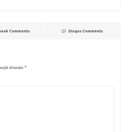
book Comments
Disqus Comments
*
wajib ditandai