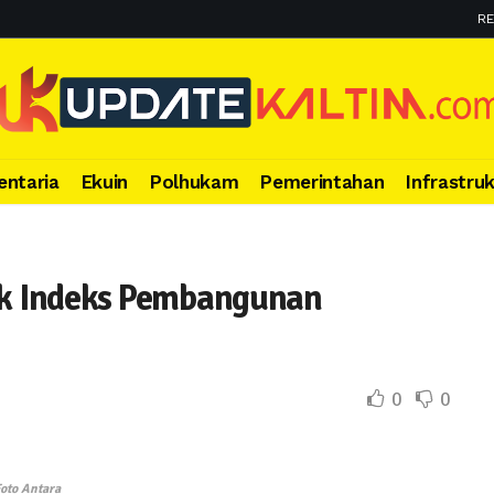
RE
entaria
Ekuin
Polhukam
Pemerintahan
Infrastru
tuk Indeks Pembangunan
0
0
oto Antara