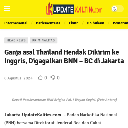
Internasional
Parlementaria
Ekuin
Polhukam
Pemerin
HEAD NEWS
KRIMINALITAS
Ganja asal Thailand Hendak Dikirim ke
Inggris, Digagalkan BNN – BC di Jakarta
0
0
6 Agustus, 2024
Deputi Pemberantasan BNN Brigjen Pol. I Wayan Sugiri. (Foto Antara)
Jakarta.UpdateKaltim.com
– Badan Narkotika Nasional
(BNN) bersama Direktorat Jenderal Bea dan Cukai