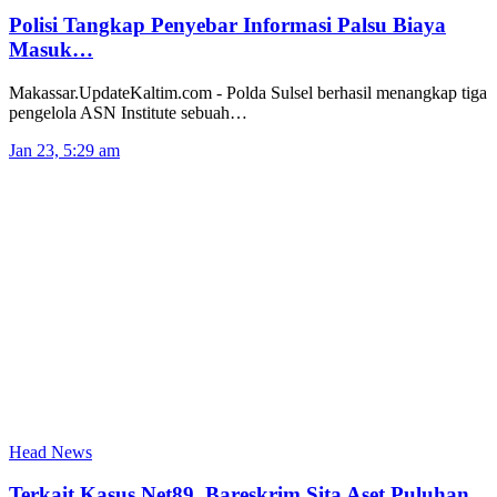
Polisi Tangkap Penyebar Informasi Palsu Biaya
Masuk…
Makassar.UpdateKaltim.com - Polda Sulsel berhasil menangkap tiga
pengelola ASN Institute sebuah…
Jan 23, 5:29 am
Head News
Terkait Kasus Net89, Bareskrim Sita Aset Puluhan