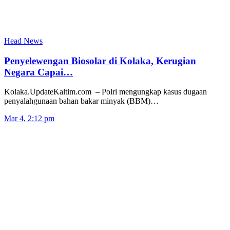
Head News
Penyelewengan Biosolar di Kolaka, Kerugian
Negara Capai…
Kolaka.UpdateKaltim.com – Polri mengungkap kasus dugaan
penyalahgunaan bahan bakar minyak (BBM)…
Mar 4, 2:12 pm