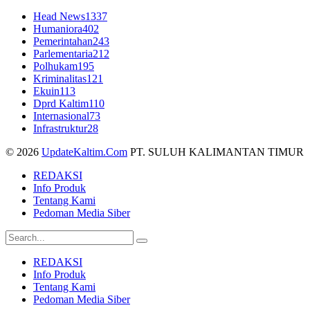
Head News
1337
Humaniora
402
Pemerintahan
243
Parlementaria
212
Polhukam
195
Kriminalitas
121
Ekuin
113
Dprd Kaltim
110
Internasional
73
Infrastruktur
28
© 2026
UpdateKaltim.Com
PT. SULUH KALIMANTAN TIMUR
REDAKSI
Info Produk
Tentang Kami
Pedoman Media Siber
REDAKSI
Info Produk
Tentang Kami
Pedoman Media Siber