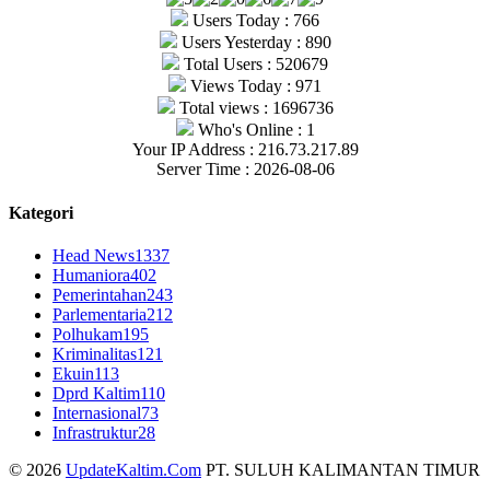
Users Today : 766
Users Yesterday : 890
Total Users : 520679
Views Today : 971
Total views : 1696736
Who's Online : 1
Your IP Address : 216.73.217.89
Server Time : 2026-08-06
Kategori
Head News
1337
Humaniora
402
Pemerintahan
243
Parlementaria
212
Polhukam
195
Kriminalitas
121
Ekuin
113
Dprd Kaltim
110
Internasional
73
Infrastruktur
28
© 2026
UpdateKaltim.Com
PT. SULUH KALIMANTAN TIMUR