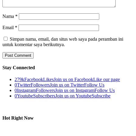
Nama
*
Email
*
Simpan nama, email, dan situs web saya pada peramban ini
untuk komentar saya berikutnya.
Stay Connected
279k
Facebook
Likes
Join us on Facebook
Like our page
0
Twitter
Followers
Join us on Twitter
Follow Us
0
Instagram
Followers
Join us on Instagram
Follow Us
0
Youtube
Subscribers
Join us on Youtube
Subscribe
Hot Right Now