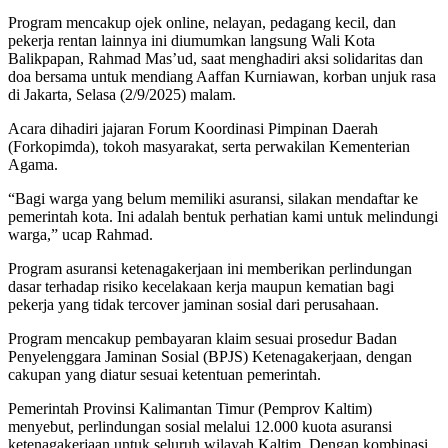
Program mencakup ojek online, nelayan, pedagang kecil, dan
pekerja rentan lainnya ini diumumkan langsung Wali Kota
Balikpapan, Rahmad Mas’ud, saat menghadiri aksi solidaritas dan
doa bersama untuk mendiang Aaffan Kurniawan, korban unjuk rasa
di Jakarta, Selasa (2/9/2025) malam.
Acara dihadiri jajaran Forum Koordinasi Pimpinan Daerah
(Forkopimda), tokoh masyarakat, serta perwakilan Kementerian
Agama.
“Bagi warga yang belum memiliki asuransi, silakan mendaftar ke
pemerintah kota. Ini adalah bentuk perhatian kami untuk melindungi
warga,” ucap Rahmad.
Program asuransi ketenagakerjaan ini memberikan perlindungan
dasar terhadap risiko kecelakaan kerja maupun kematian bagi
pekerja yang tidak tercover jaminan sosial dari perusahaan.
Program mencakup pembayaran klaim sesuai prosedur Badan
Penyelenggara Jaminan Sosial (BPJS) Ketenagakerjaan, dengan
cakupan yang diatur sesuai ketentuan pemerintah.
Pemerintah Provinsi Kalimantan Timur (Pemprov Kaltim)
menyebut, perlindungan sosial melalui 12.000 kuota asuransi
ketenagakerjaan untuk seluruh wilayah Kaltim. Dengan kombinasi