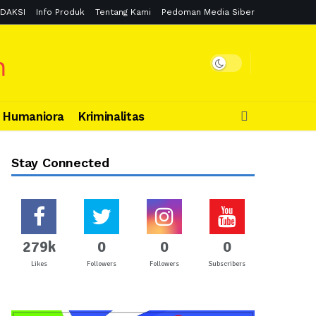
DAKSI
Info Produk
Tentang Kami
Pedoman Media Siber
Humaniora
Kriminalitas
Stay Connected
279k
0
0
0
Likes
Followers
Followers
Subscribers