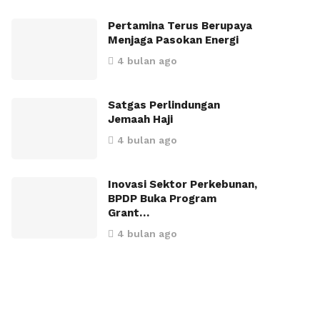
Pertamina Terus Berupaya
Menjaga Pasokan Energi
4 bulan ago
Satgas Perlindungan
Jemaah Haji
4 bulan ago
Inovasi Sektor Perkebunan,
BPDP Buka Program
Grant…
4 bulan ago