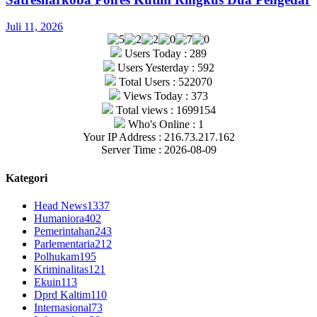
Juli 11, 2026
Users Today : 289
Users Yesterday : 592
Total Users : 522070
Views Today : 373
Total views : 1699154
Who's Online : 1
Your IP Address : 216.73.217.162
Server Time : 2026-08-09
Kategori
Head News
1337
Humaniora
402
Pemerintahan
243
Parlementaria
212
Polhukam
195
Kriminalitas
121
Ekuin
113
Dprd Kaltim
110
Internasional
73