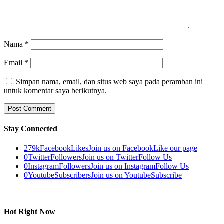
Nama
*
Email
*
Simpan nama, email, dan situs web saya pada peramban ini
untuk komentar saya berikutnya.
Stay Connected
279k
Facebook
Likes
Join us on Facebook
Like our page
0
Twitter
Followers
Join us on Twitter
Follow Us
0
Instagram
Followers
Join us on Instagram
Follow Us
0
Youtube
Subscribers
Join us on Youtube
Subscribe
Hot Right Now