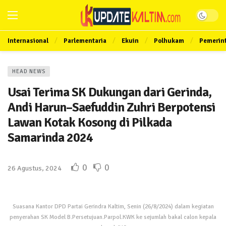
Internasional
Parlementaria
Ekuin
Polhukam
Pemerin
HEAD NEWS
Usai Terima SK Dukungan dari Gerinda,
Andi Harun–Saefuddin Zuhri Berpotensi
Lawan Kotak Kosong di Pilkada
Samarinda 2024
0
0
26 Agustus, 2024
Suasana Kantor DPD Partai Gerindra Kaltim, Senin (26/8/2024) dalam kegiatan
penyerahan SK Model B.Persetujuan.Parpol.KWK ke sejumlah bakal calon kepala