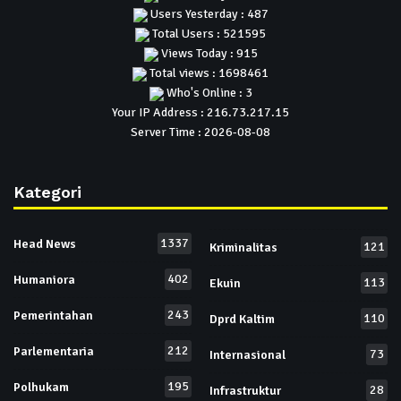
Users Yesterday : 487
Total Users : 521595
Views Today : 915
Total views : 1698461
Who's Online : 3
Your IP Address : 216.73.217.15
Server Time : 2026-08-08
Kategori
1337
Head News
121
Kriminalitas
402
Humaniora
113
Ekuin
243
Pemerintahan
110
Dprd Kaltim
212
Parlementaria
73
Internasional
195
Polhukam
28
Infrastruktur