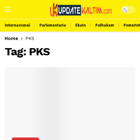
Internasional
Parlementaria
Ekuin
Polhukam
Pemerin
Home
PKS
Tag:
PKS