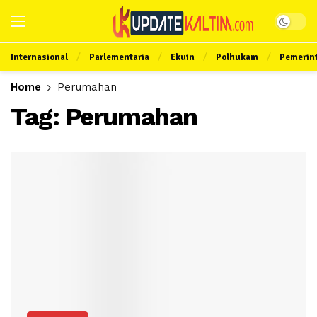
Internasional
Parlementaria
Ekuin
Polhukam
Pemerin
Home
Perumahan
Tag:
Perumahan