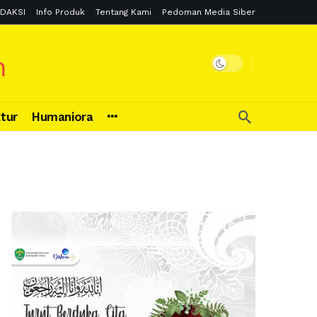
DAKSI
Info Produk
Tentang Kami
Pedoman Media Siber
ktur
Humaniora