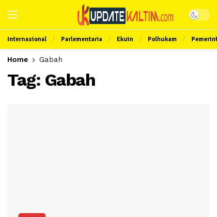
Internasional
Parlementaria
Ekuin
Polhukam
Pemerin
Home
Gabah
Tag:
Gabah