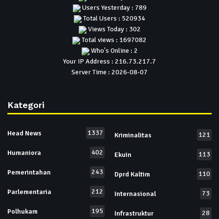
Users Yesterday : 789
Total Users : 520934
Views Today : 302
Total views : 1697082
Who's Online : 2
Your IP Address : 216.73.217.7
Server Time : 2026-08-07
Kategori
1337
Head News
121
Kriminalitas
402
Humaniora
113
Ekuin
243
Pemerintahan
110
Dprd Kaltim
212
Parlementaria
73
Internasional
195
Polhukam
28
Infrastruktur