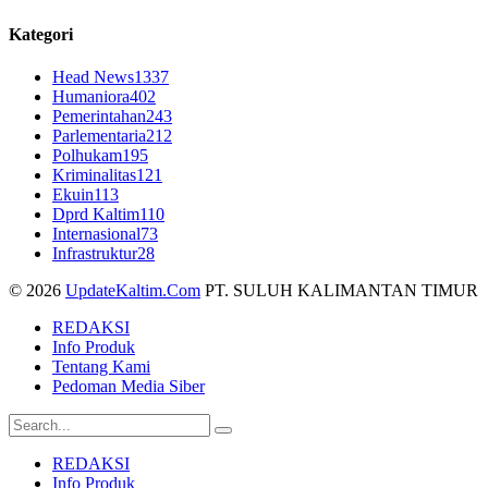
Kategori
Head News
1337
Humaniora
402
Pemerintahan
243
Parlementaria
212
Polhukam
195
Kriminalitas
121
Ekuin
113
Dprd Kaltim
110
Internasional
73
Infrastruktur
28
© 2026
UpdateKaltim.Com
PT. SULUH KALIMANTAN TIMUR
REDAKSI
Info Produk
Tentang Kami
Pedoman Media Siber
REDAKSI
Info Produk