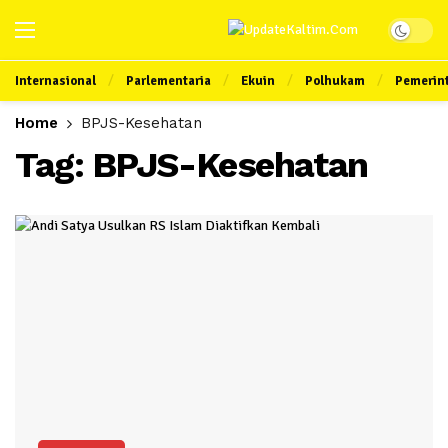
Internasional
Parlementaria
Ekuin
Polhukam
Pemerin
Home
BPJS-Kesehatan
Tag:
BPJS-Kesehatan