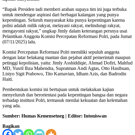
“Bapak Presiden tadi memberi arahan supaya tim ini juga terbuka
untuk mendengar aspirasi dari berbagai kalangan yang punya
kepentingan. Seluruh masyarakat kita punya kepentingan karena
polisi adalah milik rakyat, melayani rakyat, melindungi rakyat,
mengayomi rakyat,” ungkap Jimly dalam keterangan persnya usai
Pelantikan Anggota Komisi Percepatan Reformasi Polri, pada Jumat
(07/11/2025) lalu.
Komisi Percepatan Reformasi Polri memiliki sepuluh anggota
dengan latar belakang mantan dan pejabat aktif pemerintah maupun
petinggi kepolisian, yaitu: Jimly Asshiddiqie, Ahmad Dofiri, Mahfud
MD, Yusril Ihza Mahendra, Supratman Andi Agtas, Otto Hasibuan,
Listyo Sigit Prabowo, Tito Karnavian, Idham Azis, dan Badrodin
Haiti.
Pembentukan komisi ini bertujuan untuk melakukan kajian
menyeluruh dan berorientasi pada kepentingan bangsa dan negara
terhadap institusi Polri, termasuk menilai kekuatan dan kelemahan
yang ada.
Sumber: Humas Kemensetneg | Editor: Intoniswan
Bagikan