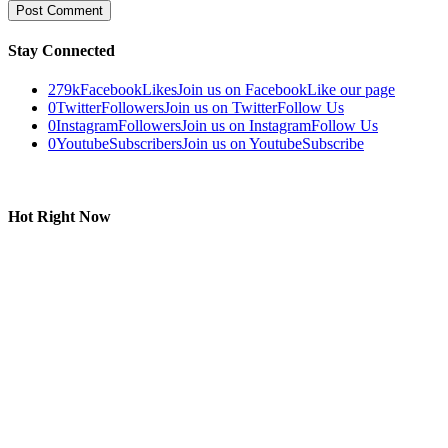
Stay Connected
279k
Facebook
Likes
Join us on Facebook
Like our page
0
Twitter
Followers
Join us on Twitter
Follow Us
0
Instagram
Followers
Join us on Instagram
Follow Us
0
Youtube
Subscribers
Join us on Youtube
Subscribe
Hot Right Now