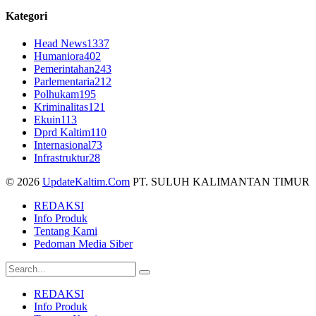
Kategori
Head News
1337
Humaniora
402
Pemerintahan
243
Parlementaria
212
Polhukam
195
Kriminalitas
121
Ekuin
113
Dprd Kaltim
110
Internasional
73
Infrastruktur
28
© 2026
UpdateKaltim.Com
PT. SULUH KALIMANTAN TIMUR
REDAKSI
Info Produk
Tentang Kami
Pedoman Media Siber
REDAKSI
Info Produk